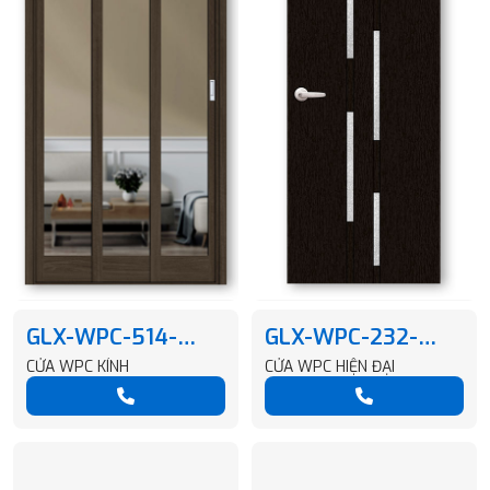
GLX-WPC-514-
GLX-WPC-232-
G7302-T1
KD830-P2
CỬA WPC KÍNH
CỬA WPC HIỆN ĐẠI