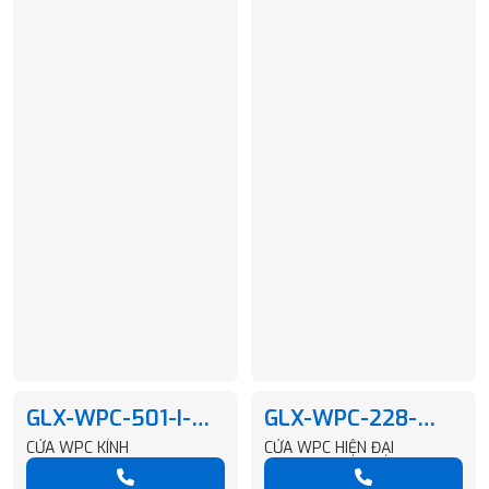
GLX-WPC-501-I-
GLX-WPC-228-
GD303-Q5
DJ604-42
CỬA WPC KÍNH
CỬA WPC HIỆN ĐẠI