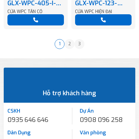
GLX-WPC-405-I-
GLX-WPC-123-
T136-B61-01
KAT35-70
CỬA WPC TÂN CỔ
CỬA WPC HIỆN ĐẠI
1
2
3
Hỗ trợ khách hàng
CSKH
Dự Án
0935 646 646
0908 096 258
Dân Dụng
Văn phòng