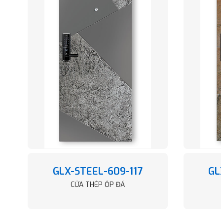
GLX-STEEL-609-117
GL
CỬA THÉP ỐP ĐÁ