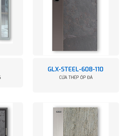
GLX-STEEL-608-110
G
CỬA THÉP ỐP ĐÁ