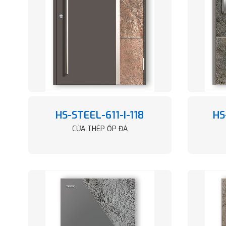
HS-STEEL-611-I-118
HS
CỬA THÉP ỐP ĐÁ