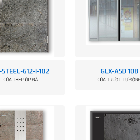
-STEEL-612-I-102
GLX-ASD 108
CỬA THÉP ỐP ĐÁ
CỬA TRƯỢT TỰ ĐỘN