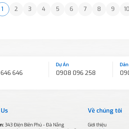
1
2
3
4
5
6
7
8
9
1
Dự Án
Dân
 646 646
0908 096 258
09
 Us
Về chúng tôi
m:
343 Điện Biên Phủ - Đà Nẵng
Giới thiệu