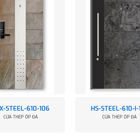
X-STEEL-610-106
HS-STEEL-610-I-
CỬA THÉP ỐP ĐÁ
CỬA THÉP ỐP ĐÁ