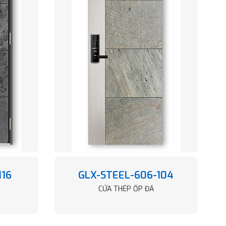
116
GLX-STEEL-606-104
CỬA THÉP ỐP ĐÁ