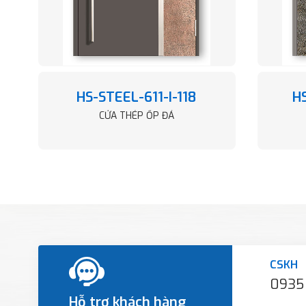
HS-STEEL-611-I-118
H
CỬA THÉP ỐP ĐÁ
CSKH
0935
Hỗ trợ khách hàng