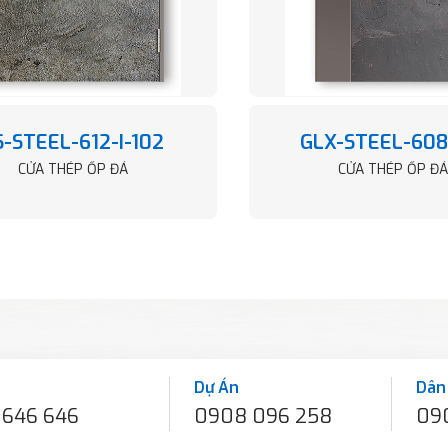
S-STEEL-612-I-102
GLX-STEEL-608
CỬA THÉP ỐP ĐÁ
CỬA THÉP ỐP ĐÁ
Dự Án
Dân
 646 646
0908 096 258
09