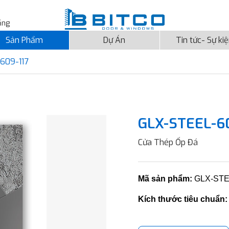
ẵng
Sản Phẩm
Dự Án
Tin tức- Sự ki
609-117
GLX-STEEL-60
Cửa Thép Ốp Đá
Mã sản phẩm:
GLX-STE
Kích thước tiêu chuẩn: