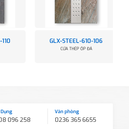
-110
GLX-STEEL-610-106
CỬA THÉP ỐP ĐÁ
 Dụng
Văn phòng
08 096 258
0236 365 6655