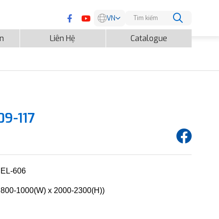
VN
EN
ện
Liên Hệ
Catalogue
9-117
EL-606
800-1000(W) x 2000-2300(H))