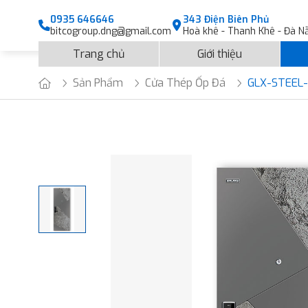
0935 646646
343 Điện Biên Phủ
bitcogroup.dng@gmail.com
Hoà khê - Thanh Khê - Đà N
Trang chủ
Giới thiệu
Sản Phẩm
Cửa Thép Ốp Đá
GLX-STEEL-