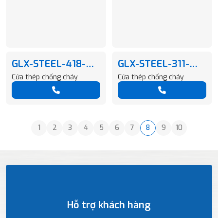
GLX-STEEL-418-
GLX-STEEL-311-
T136-B61-01
E150G03-01
Cửa thép chống cháy
Cửa thép chống cháy
1
2
3
4
5
6
7
8
9
10
Hỗ trợ khách hàng