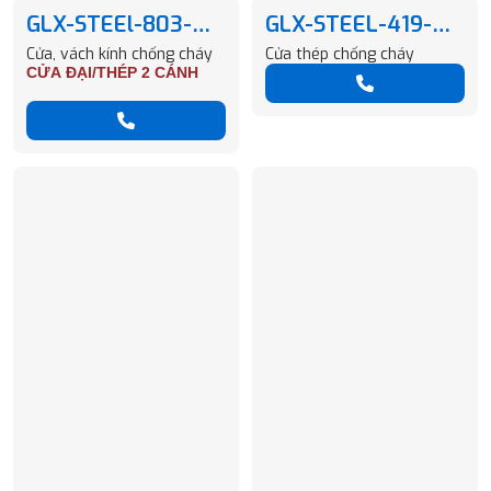
GLX-STEEl-803-
GLX-STEEL-419-
H146-M09-05
E270-M01-06
Cửa, vách kính chống cháy
Cửa thép chống cháy
CỬA ĐẠI/THÉP 2 CÁNH