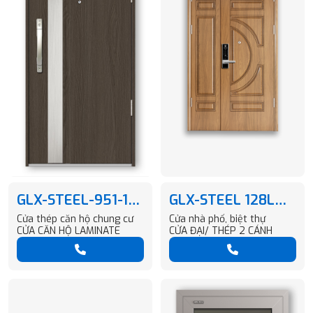
GLX-STEEL-951-1-
GLX-STEEL 128L
G7302-T1
BIAS VG12
Cửa thép căn hộ chung cư
Cửa nhà phố, biệt thự
CỬA CĂN HỘ LAMINATE
CỬA ĐẠI/ THÉP 2 CÁNH