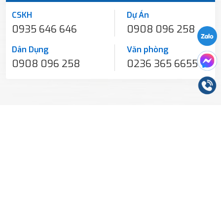
CSKH
Dự Án
0935 646 646
0908 096 258
Dân Dụng
Văn phòng
0908 096 258
0236 365 6655
Chất lượng vượt thời gian.
Contact Us
Showroom:
343 Điện Biên Phủ - Đà Nẵng
Factory:
Đường số 2 - KCN Thanh Vinh - Đà Nẵng