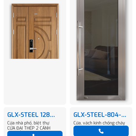
GLX-STEEL 128
GLX-STEEL-804-
BIAS VG12
H146-M09-05
Cửa nhà phố, biệt thự
Cửa, vách kính chống cháy
CỬA ĐẠI THÉP 2 CÁNH