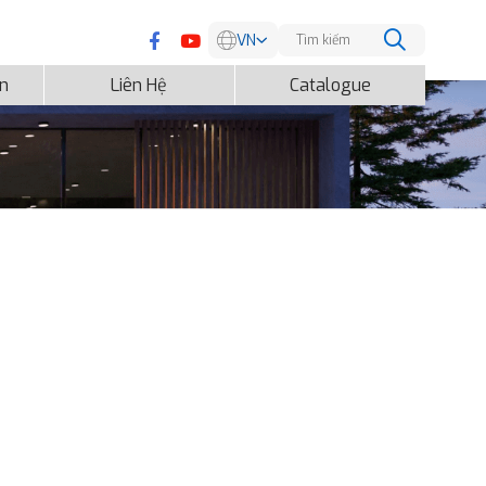
VN
EN
ện
Liên Hệ
Catalogue