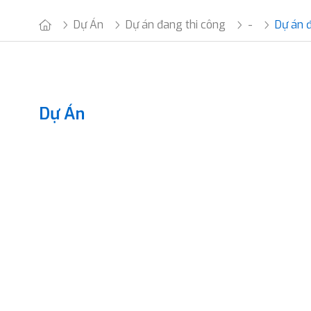
Dự Án
Dự án đang thi công
-
Dự án 
Dự Án