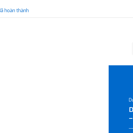
đã hoàn thành
D
D
–