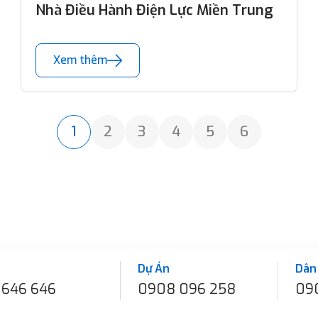
Nhà Điều Hành Điện Lực Miền Trung
Xem thêm
1
2
3
4
5
6
Dự Án
Dân
 646 646
0908 096 258
09