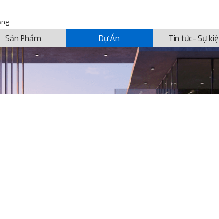
ẵng
Sản Phẩm
Dự Án
Tin tức- Sự ki