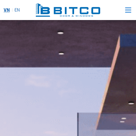
VN
EN