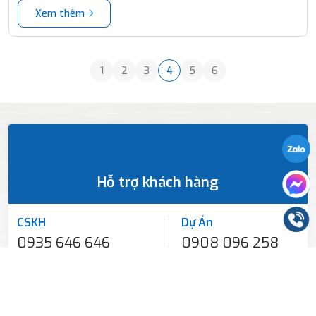
Xem thêm
1
2
3
4
5
6
Hỗ trợ khách hàng
CSKH
Dự Án
0935 646 646
0908 096 258
Dân Dụng
Văn phòng
0908 096 258
0236 365 6655