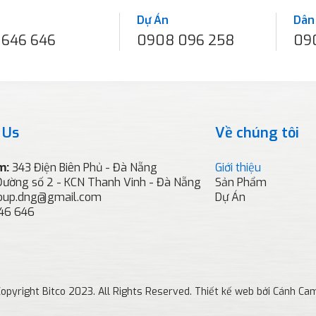
Dự Án
Dân
 646 646
0908 096 258
09
 Us
Về chúng tôi
m:
343 Điện Biên Phủ - Đà Nẵng
Giới thiệu
Đường số 2 - KCN Thanh Vinh - Đà Nẵng
Sản Phẩm
roup.dng@gmail.com
Dự Án
46 646
opyright Bitco 2023. All Rights Reserved. Thiết kế web bởi Cánh Ca