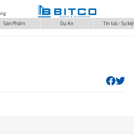
ẵng
Sản Phẩm
Dự Án
Tin tức- Sự ki