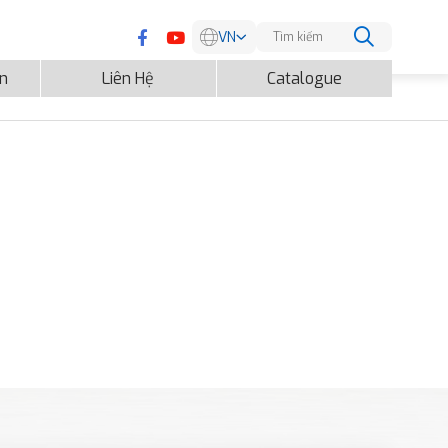
VN
EN
ện
Liên Hệ
Catalogue