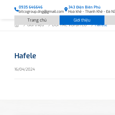
0935 646646
343 Điện Biên Phủ
bitcogroup.dng@gmail.com
Hoà khê - Thanh Khê - Đà N
Trang chủ
Giới thiệu
Giới thiệu
ĐỐI TÁC VỚI BITCO
Hafele
Hafele
16/04/2024