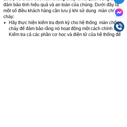
đảm bảo tính hiệu quả và an toàn của chúng. Dưới đây là
một số điều khách hàng cần lưu ý khi sử dụng màn chống
cháy:
Hãy thực hiện kiểm tra định kỳ cho hệ thống màn chống
cháy để đảm bảo rằng nó hoạt động một cách chính xác.
Kiểm tra cả các phần cơ học và điện tử của hệ thống để
đảm bảo rằng mọi thứ đều hoạt động bình thường.
Thực hiện các bước bảo dưỡng định kỳ để giữ cho hệ
thống màn chống cháy hoạt động tốt. Điều này có thể
bao gồm việc làm sạch và bôi trơn các phần cơ khí, thay
thế pin hoặc kiểm tra hệ thống điện tử.
Đảm bảo rằng hệ thống màn chống cháy đã được bật
nguồn và sẵn sàng hoạt động. Nếu hệ thống được kết
nối với nguồn điện, hãy đảm bảo rằng nguồn đã được
cấp điện và không có lỗi nào xảy ra.
Bảo đảm rằng bề mặt của màn được giữ sạch để không
bị bám bụi hoặc bất kỳ chất lượng nào khác có thể làm
giảm hiệu suất hoạt động của nó. Lau chùi màn thường
xuyên để loại bỏ bụi và bất kỳ vật liệu nào có thể ảnh
hưởng đến hoạt động.
Khi làm việc với hệ thống màn chống cháy, hãy luôn tuân