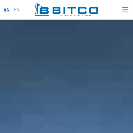
VN
EN