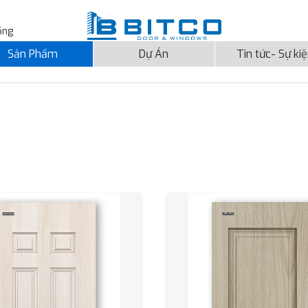
ẵng
Sản Phẩm
Dự Án
Tin tức- Sự ki