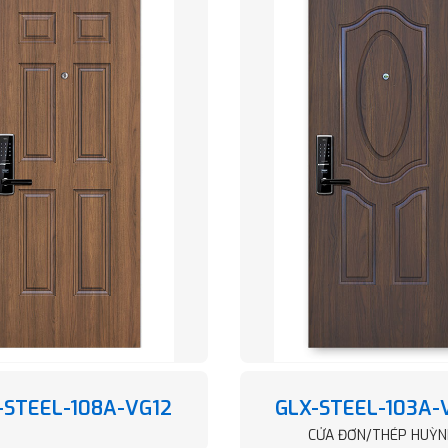
-STEEL-108A-VG12
GLX-STEEL-103A-
CỬA ĐƠN/THÉP HUỲN