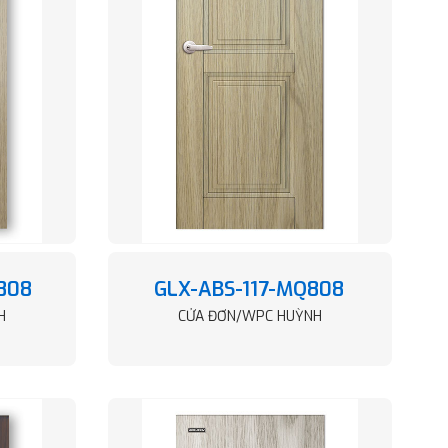
808
GLX-ABS-117-MQ808
H
CỬA ĐƠN/WPC HUỲNH