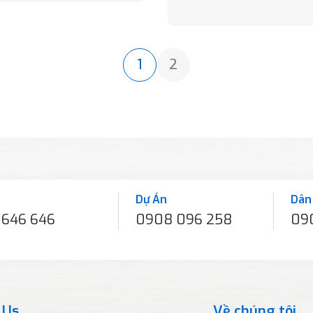
1
2
Dự Án
Dân
 646 646
0908 096 258
09
 Us
Về chúng tôi