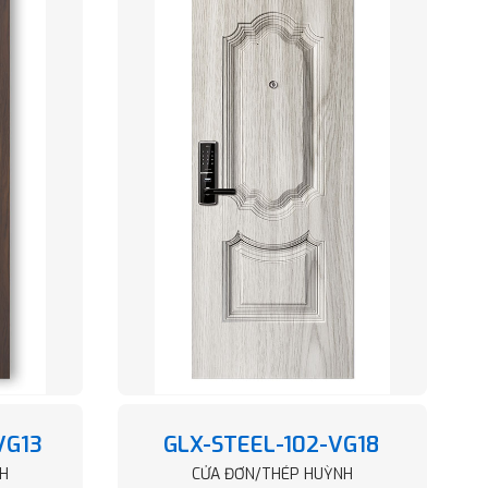
VG13
GLX-STEEL-102-VG18
H
CỬA ĐƠN/THÉP HUỲNH