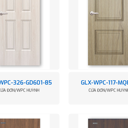
WPC-326-GD601-85
GLX-WPC-117-MQ
CỬA ĐƠN/WPC HUỲNH
CỬA ĐƠN/WPC HUỲN