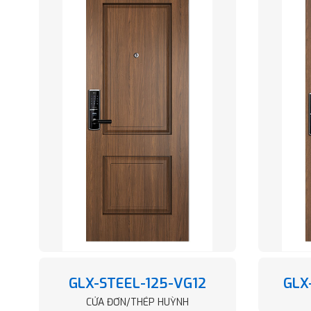
GLX-STEEL-125-VG12
GLX
CỬA ĐƠN/THÉP HUỲNH