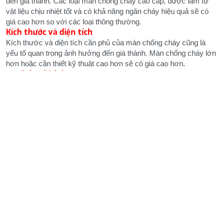
đến giá thành. Các loại màn chống cháy cao cấp, được làm từ
vật liệu chịu nhiệt tốt và có khả năng ngăn cháy hiệu quả sẽ có
giá cao hơn so với các loại thông thường.
Kích thước và diện tích
Kích thước và diện tích cần phủ của màn chống cháy cũng là
yếu tố quan trọng ảnh hưởng đến giá thành. Màn chống cháy lớn
hơn hoặc cần thiết kỹ thuật cao hơn sẽ có giá cao hơn.
Hệ thống kích hoạt
Có hai loại hệ thống kích hoạt chính cho màn chống cháy: tự
động và thủ công. Màn chống cháy tự động, có khả năng phát
hiện cháy và kích hoạt mà không cần can thiệp của con người,
thường có giá cao hơn so với hệ thống thủ công.
Nhà cung cấp và dịch vụ
Nhà cung cấp mà bạn chọn cũng ảnh hưởng đến giá của màn
chống cháy. Các nhà cung cấp uy tín, có kinh nghiệm và cung
cấp dịch vụ hậu mãi tốt thường có giá cao hơn nhưng đảm bảo
chất lượng sản phẩm.
Thị trường và cạnh tranh
Tình hình thị trường và mức độ cạnh tranh cũng có thể ảnh
hưởng đến giá của màn chống cháy. Trong một thị trường cạnh
tranh, giá có thể được cạnh tranh giảm để thu hút khách hàng.