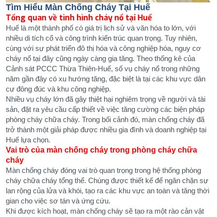
Tìm Hiểu Màn Chống Cháy Tại Huế
Tổng quan về tình hình cháy nổ tại Huế
Huế là một thành phố có giá trị lịch sử và văn hóa to lớn, với
nhiều di tích cổ và công trình kiến trúc quan trọng. Tuy nhiên,
cùng với sự phát triển đô thị hóa và công nghiệp hóa, nguy cơ
cháy nổ tại đây cũng ngày càng gia tăng. Theo thống kê của
Cảnh sát PCCC Thừa Thiên-Huế, số vụ cháy nổ trong những
năm gần đây có xu hướng tăng, đặc biệt là tại các khu vực dân
cư đông đúc và khu công nghiệp.
Nhiều vụ cháy lớn đã gây thiệt hại nghiêm trọng về người và tài
sản, đặt ra yêu cầu cấp thiết về việc tăng cường các biện pháp
phòng cháy chữa cháy. Trong bối cảnh đó, màn chống cháy đã
trở thành một giải pháp được nhiều gia đình và doanh nghiệp tại
Huế lựa chọn.
Vai trò của màn chống cháy trong phòng cháy chữa
cháy
Màn chống cháy đóng vai trò quan trọng trong hệ thống phòng
cháy chữa cháy tổng thể. Chúng được thiết kế để ngăn chặn sự
lan rộng của lửa và khói, tạo ra các khu vực an toàn và tăng thời
gian cho việc sơ tán và ứng cứu.
Khi được kích hoạt, màn chống cháy sẽ tạo ra một rào cản vật