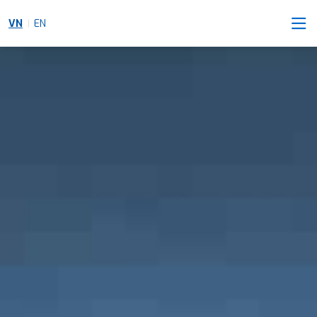
VN
EN